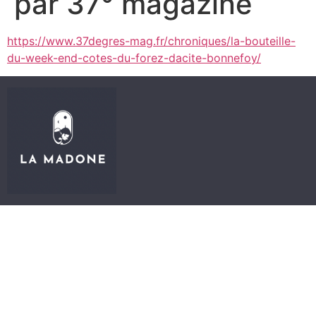
par 37° magazine
https://www.37degres-mag.fr/chroniques/la-bouteille-
du-week-end-cotes-du-forez-dacite-bonnefoy/