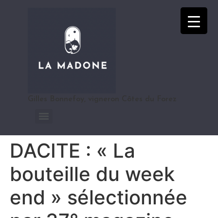
Gilles Bonnefoy, vigneron Côtes du Forez
DACITE : « La
bouteille du week
end » sélectionnée